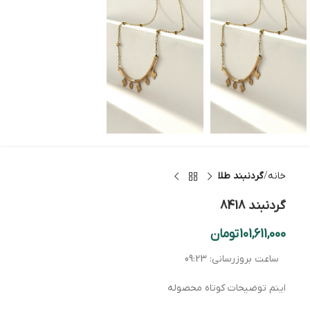
خانه
گردنبند طلا
گردنبند 8418
101,611,000
تومان
ساعت بروزرسانی:
09:23
اینم توضیحات کوتاه محصوله