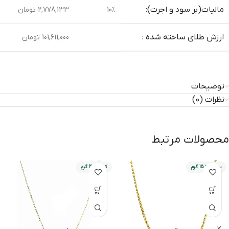
مالیات(بر سود و اجرت):
10%
2,778,133 تومان
ارزش طلای ساخته شده :
101,611,000 تومان
توضیحات
نظرات (0)
محصولات مرتبط
بین 8 تا 15 گرم
کمتر از 2 گرم