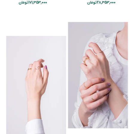
28,353,000
تومان
171,353,000
تومان