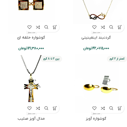
گردنبند اینفینیتی
گوشواره حلقه ای
42,075,000
تومان
121,380,000
تومان
کمتر از 2 گرم
بین 2 تا 8 گرم
گوشواره آویز
مدال آویز صلیب