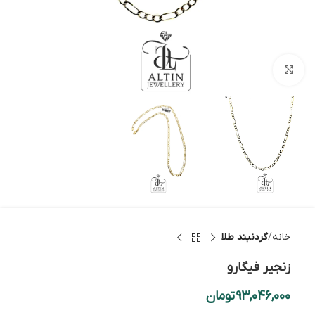
بزرگنمایی تصویر
خانه
گردنبند طلا
زنجیر فیگارو
93,046,000
تومان