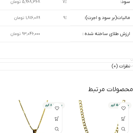
سود:
7%
5,968,368 تومان
مالیات(بر سود و اجرت):
9%
1,816,089 تومان
ارزش طلای ساخته شده :
93,046,000 تومان
نظرات (0)
محصولات مرتبط
بین 8 تا 15 گرم
بین 2 تا 8 گرم