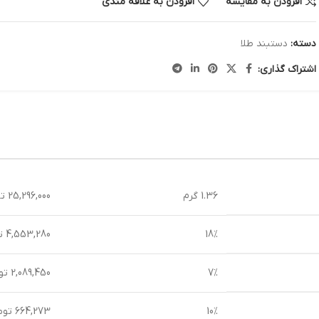
افزودن به مقایسه
افزودن به علاقه مندی
دسته:
دستبند طلا
اشتراک گذاری:
1.36 گرم
25,296,000 تومان
18%
4,553,280 تومان
7%
2,089,450 تومان
10%
664,273 تومان