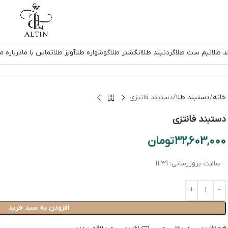
 طلا
نیم ست طلا
گردنبند طلا
انگشتر طلا
گوشواره طلا
آویز طلا
تماس با ما
درباره ما
خانه
دستبند طلا
دستبند فانتزی
دستبند فانتزی
32,603,000
تومان
ساعت بروزرسانی:
11:31
افزودن به سبد خرید