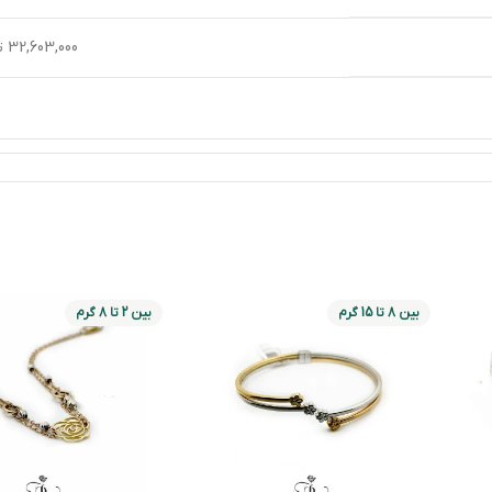
32,603,000 تومان
بین 8 تا 15 گرم
بین 2 تا 8 گرم