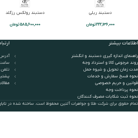
دستبند ریلی
دستبند رولکس رزگلد
222,136,000
تومان
585,600,000
تومان
اطلاعات بیشتر
ارتباط
راهنمای اندازه گیری دستبند و انگشتر
آدرس:
روند مرجوعی کالا و استرداد وجه
ساعت پاسخگویی:
مدت زمان تحويل و شیوه حمل
تلفن تماس: ۱۷۷۴
نحوه فسخ سفارش و خدمات
پشتیب
قوانین و حریم خصوصی
مقالات
نحوه پرداخت وجه
نحوه ثبت شكايات مصرف كنندگان
تمام حقوق برای شرکت طلا و جواهرات آلتین محفوظ است. ساخته شده در
تابا