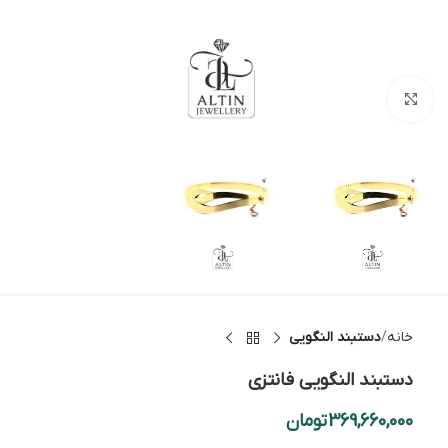
بزرگنمایی تصویر
خانه
دستبند النگویی
دستبند النگویی فانتزی
369,660,000
تومان