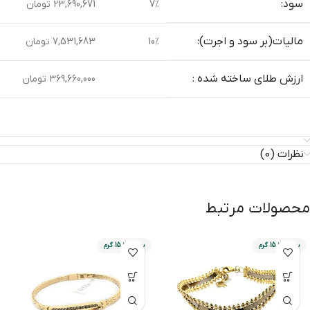
سود:
7%
23,690,671 تومان
مالیات(بر سود و اجرت):
10%
7,531,683 تومان
ارزش طلای ساخته شده :
369,660,000 تومان
نظرات (0)
محصولات مرتبط
بین 8 تا 15 گرم
بین 8 تا 15 گرم